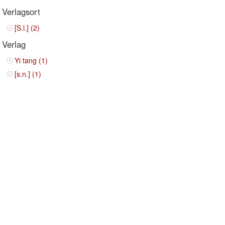
Verlagsort
[S.l.] (2)
Verlag
Yi tang (1)
[s.n.] (1)