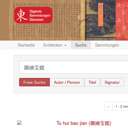
Startseite
Entdecken
Suche
Sammlungen
Freie Suche
Autor / Person
Titel
Signatur
«
1 - 2 vo
Tu hui bao jian (圖繪宝鑑)