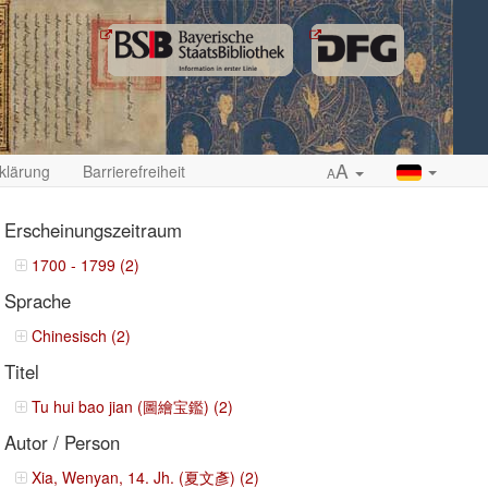
A
klärung
Barrierefreiheit
A
Erscheinungszeitraum
1700 - 1799 (2)
Sprache
ropdown
Chinesisch (2)
Titel
Tu hui bao jian (圖繪宝鑑) (2)
Autor / Person
Xia, Wenyan, 14. Jh. (夏文彥) (2)