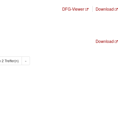
DFG-Viewer
Download
Download
n 2 Treffer(n)
»