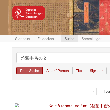
Startseite
Entdecken
Suche
Sammlungen
Freie Suche
Autor / Person
Titel
Signatur
«
1 - 1 vo
Keimō tenarai no fumi (啓蒙手