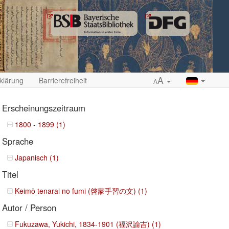
A
klärung
Barrierefreiheit
A
Erscheinungszeitraum
1800 - 1899 (1)
Sprache
ropdown
Japanisch (1)
Titel
Keimō tenarai no fumi (啓蒙手習の文) (1)
Autor / Person
Fukuzawa, Yukichi, 1834-1901 (福沢諭吉) (1)