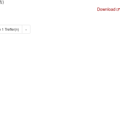
吉)
Download
n 1 Treffer(n)
»