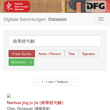
Digitale Sammlungen:
Ostasien
Toggl
navig
Freie Suche
Autor / Person
Titel
Signatur
Toggle Dropdown
Suchen
«
1 - 1 von 1 Treffer(n)
»
Nanhua jing ju jie (南華經句解)
Chen, Rongxuan (陳榮選著)