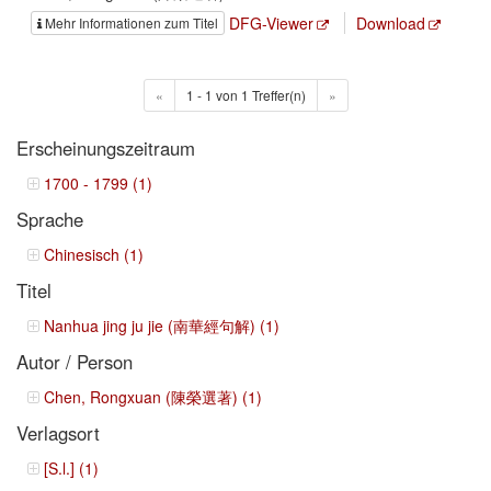
DFG-Viewer
Download
Mehr Informationen zum Titel
«
1 - 1 von 1 Treffer(n)
»
Erscheinungszeitraum
1700 - 1799 (1)
Sprache
Chinesisch (1)
Titel
Nanhua jing ju jie (南華經句解) (1)
Autor / Person
Chen, Rongxuan (陳榮選著) (1)
Verlagsort
[S.l.] (1)