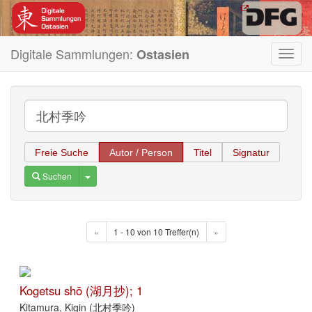
Digitale Sammlungen:
Ostasien
Toggl
navig
Freie Suche
Autor / Person
Titel
Signatur
Toggle Dropdown
Suchen
«
1 - 10 von 10 Treffer(n)
»
Kogetsu shō (湖月抄); 1
Kitamura, Kigin (北村季吟)