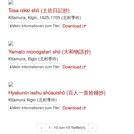
Tosa nikki shō (土佐日記抄)
Kitamura, Kigin, 1625-1705 (北村季吟)
Download
Mehr Informationen zum Titel
Yamato monogatari shō (大和物語抄)
Kitamura, Kigin (北村季吟)
Download
Mehr Informationen zum Titel
Hyakunin isshu shūsuishō (百人一首拾穗抄)
Kitamura Kigin (北村季吟)
Download
Mehr Informationen zum Titel
«
1 - 10 von 10 Treffer(n)
»