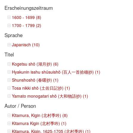
Erscheinungszeitraum
1600 - 1699 (8)
1700 - 1799 (2)
Sprache
Japanisch (10)
Titel
Kogetsu shō (湖月抄) (6)
Hyakunin isshu shūsuishō (百人一首拾穗抄) (1)
Shunshoshō (春曙抄) (1)
Tosa nikki shō (土佐日記抄) (1)
Yamato monogatari shō (大和物語抄) (1)
Autor / Person
Kitamura, Kigin (北村季吟) (8)
Kitamura Kigin (北村季吟) (1)
Kitamura, Kigin, 1625-1705 (北村季吟) (1)