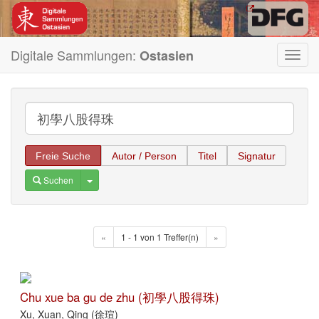
Digitale Sammlungen:
Ostasien
Toggl
navig
Freie Suche
Autor / Person
Titel
Signatur
Toggle Dropdown
Suchen
«
1 - 1 von 1 Treffer(n)
»
Chu xue ba gu de zhu (初學八股得珠)
Xu, Xuan, Qing (徐瑄)