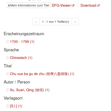
DFG-Viewer
Download
Mehr Informationen zum Titel
«
1 - 1 von 1 Treffer(n)
»
Erscheinungszeitraum
1700 - 1799 (1)
Sprache
Chinesisch (1)
Titel
Chu xue ba gu de zhu (初學八股得珠) (1)
Autor / Person
Xu, Xuan, Qing (徐瑄) (1)
Verlagsort
[S.l.] (1)