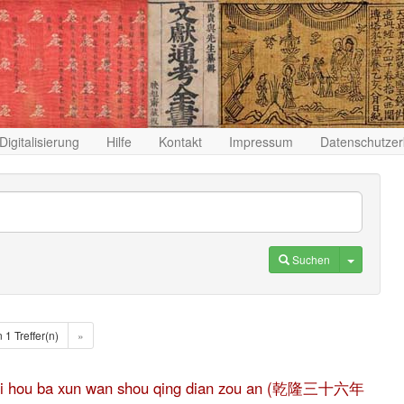
Digitalisierung
Hilfe
Kontakt
Impressum
Datenschutzer
Toggle D
Suchen
n 1 Treffer(n)
»
g tai hou ba xun wan shou qing dian zou an (乾隆三十六年