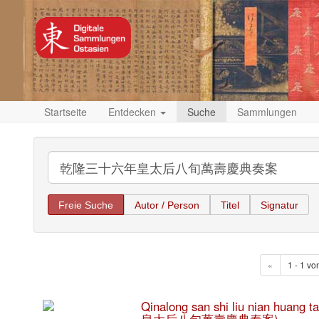
Startseite
Entdecken
Suche
Sammlungen
Freie Suche
Autor / Person
Titel
Signatur
«
1 - 1 vo
Qinalong san shi liu nian huan