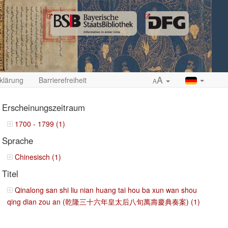
A
klärung
Barrierefreiheit
A
Erscheinungszeitraum
1700 - 1799 (1)
Sprache
ropdown
Chinesisch (1)
Titel
Qinalong san shi liu nian huang tai hou ba xun wan shou
qing dian zou an (乾隆三十六年皇太后八旬萬壽慶典奏案) (1)