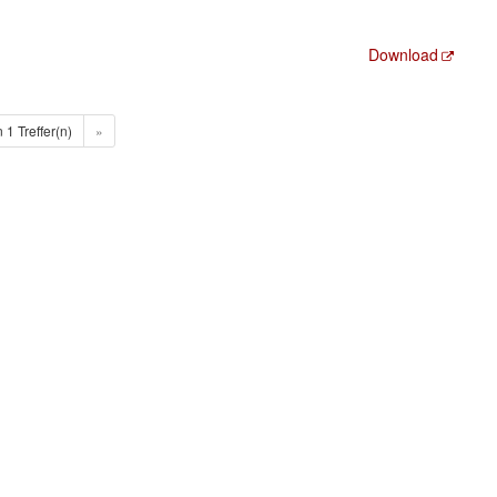
Download
n 1 Treffer(n)
»