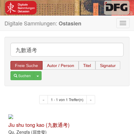
Digitale Sammlungen:
Ostasien
Toggl
navig
Freie Suche
Autor / Person
Titel
Signatur
Toggle Dropdown
Suchen
«
1 - 1 von 1 Treffer(n)
»
Jiu shu tong kao (九數通考)
Qu, Zengfa (屈曾發)