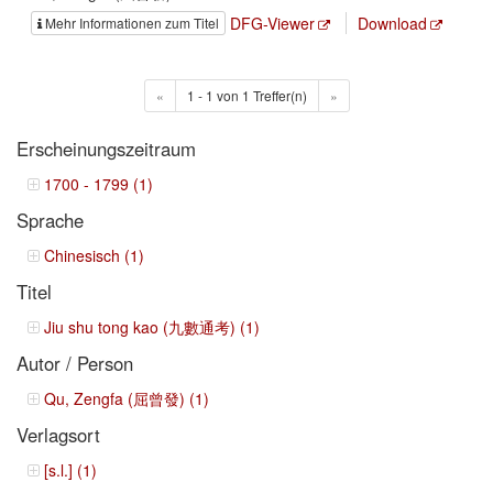
DFG-Viewer
Download
Mehr Informationen zum Titel
«
1 - 1 von 1 Treffer(n)
»
Erscheinungszeitraum
1700 - 1799 (1)
Sprache
Chinesisch (1)
Titel
Jiu shu tong kao (九數通考) (1)
Autor / Person
Qu, Zengfa (屈曾發) (1)
Verlagsort
[s.l.] (1)