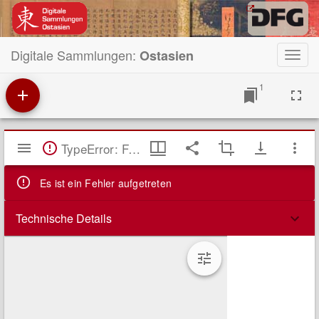
Digitale Sammlungen:
Ostasien
Toggl
navig
1
Mirador
TypeError: Failed to fetch
Viewer
Es ist ein Fehler aufgetreten
Technische Details