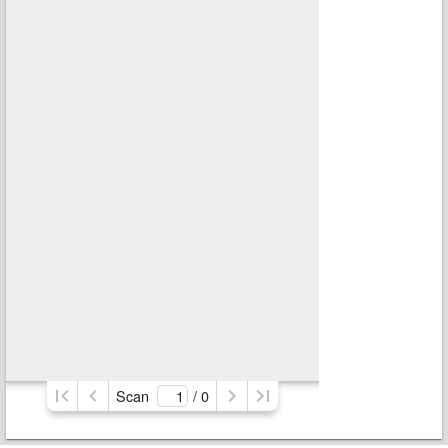
Scan
/ 
0