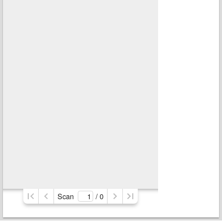
Scan
/ 
0