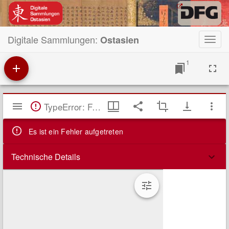
Digitale Sammlungen:
Ostasien
Toggl
navig
1
Mirador
TypeError: Failed to fetch
Viewer
Es ist ein Fehler aufgetreten
Technische Details