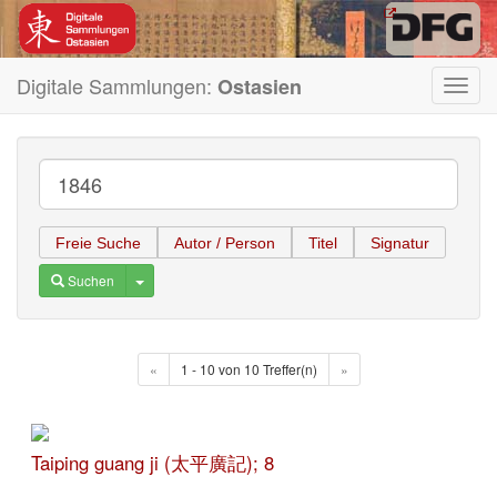
Digitale Sammlungen:
Ostasien
Toggl
navig
Freie Suche
Autor / Person
Titel
Signatur
Toggle Dropdown
Suchen
«
1 - 10 von 10 Treffer(n)
»
Taiping guang ji (太平廣記); 8