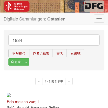
Digitale Sammlungen:
Ostasien
Toggl
navig
不限欄位
作者 / 編者
書名
索書號
Toggle Dropdown
查詢
«
1 - 2 的 2 擊中
»
Edo meisho zue; 1
Saitō, Nagaaki; Hasegawa, Settan