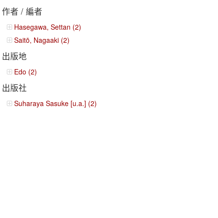
作者 / 編者
Hasegawa, Settan (2)
Saitō, Nagaaki (2)
出版地
Edo (2)
出版社
Suharaya Sasuke [u.a.] (2)