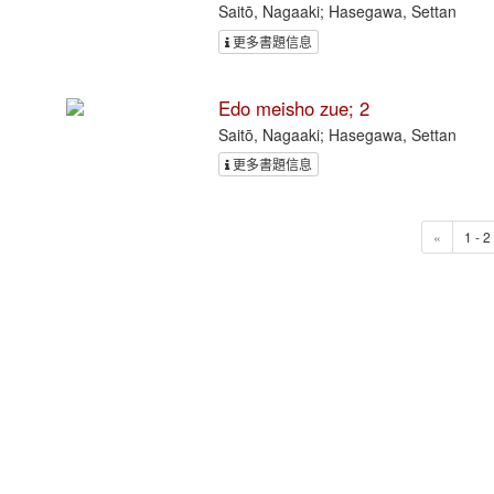
Saitō, Nagaaki; Hasegawa, Settan
更多書題信息
Edo meisho zue; 2
Saitō, Nagaaki; Hasegawa, Settan
更多書題信息
«
1 - 