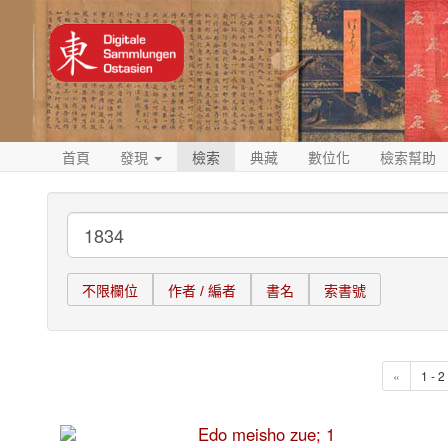
首頁
發現
檢索
典藏
數位化
檢索幫助
不限欄位
作者 / 編者
書名
索書號
«
1 - 
Edo meisho zue; 1