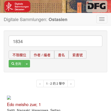
Digitale Sammlungen:
Ostasien
Toggl
navig
不限欄位
作者 / 編者
書名
索書號
Toggle Dropdown
查詢
«
1 - 2 的 2 擊中
»
Edo meisho zue; 1
Saitō, Nagaaki; Hasegawa, Settan