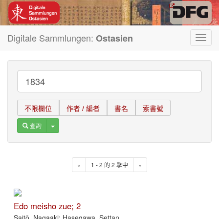
Digitale Sammlungen:
Ostasien
Toggl
navig
不限欄位
作者 / 編者
書名
索書號
Toggle Dropdown
查詢
«
1 - 2 的 2 擊中
»
Edo meisho zue; 2
Saitō, Nagaaki; Hasegawa, Settan