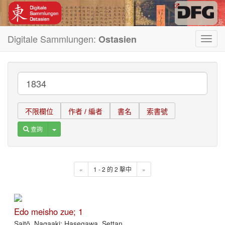
Digitale Sammlungen:
Ostasien
Toggl
navig
不限欄位
作者 / 編者
書名
索書號
Toggle Dropdown
查詢
«
1 - 2 的 2 擊中
»
Edo meisho zue; 1
Saitō, Nagaaki; Hasegawa, Settan