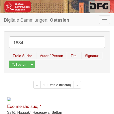
Digitale Sammlungen:
Ostasien
Toggl
navig
Freie Suche
Autor / Person
Titel
Signatur
Toggle Dropdown
Suchen
«
1 - 2 von 2 Treffer(n)
»
Edo meisho zue; 1
Saitō, Nagaaki; Hasegawa, Settan