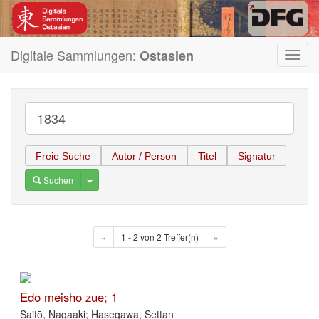
Digitale Sammlungen:
Ostasien
Toggl
navig
Freie Suche
Autor / Person
Titel
Signatur
Toggle Dropdown
Suchen
«
1 - 2 von 2 Treffer(n)
»
Edo meisho zue; 1
Saitō, Nagaaki; Hasegawa, Settan