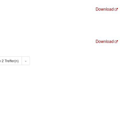
Download
Download
n 2 Treffer(n)
»