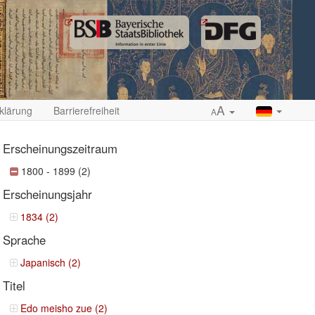
A
klärung
Barrierefreiheit
A
Erscheinungszeitraum
1800 - 1899 (2)
Erscheinungsjahr
ropdown
1834 (2)
Sprache
Japanisch (2)
Titel
Edo meisho zue (2)