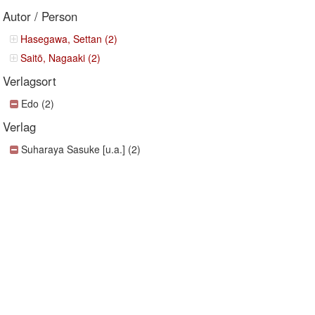
Autor / Person
Hasegawa, Settan (2)
Saitō, Nagaaki (2)
Verlagsort
Edo (2)
Verlag
Suharaya Sasuke [u.a.] (2)