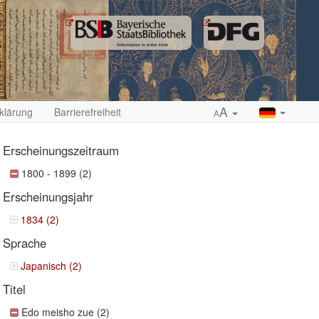
A
klärung
Barrierefreiheit
A
Erscheinungszeitraum
1800 - 1899 (2)
Erscheinungsjahr
ropdown
1834 (2)
Sprache
Japanisch (2)
Titel
Edo meisho zue (2)