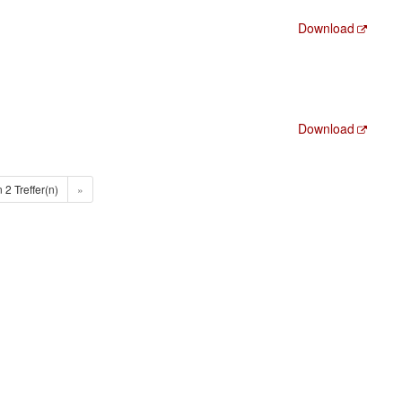
Download
Download
n 2 Treffer(n)
»