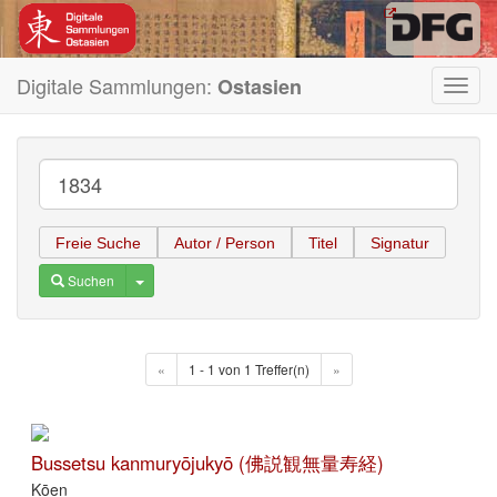
Digitale Sammlungen:
Ostasien
Toggl
navig
Freie Suche
Autor / Person
Titel
Signatur
Toggle Dropdown
Suchen
«
1 - 1 von 1 Treffer(n)
»
Bussetsu kanmuryōjukyō (佛説観無量寿経)
Kōen