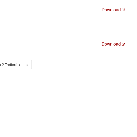
Download
Download
n 2 Treffer(n)
»