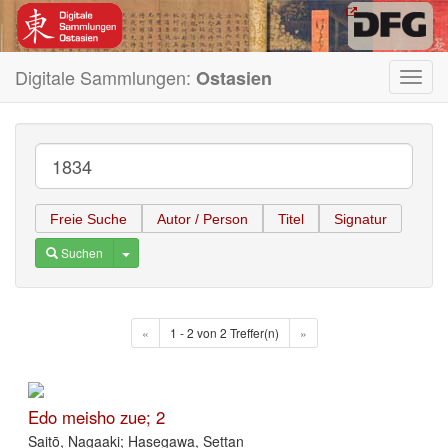
Digitale Sammlungen:
Ostasien
Toggl
navig
Freie Suche
Autor / Person
Titel
Signatur
Toggle Dropdown
Suchen
«
1 - 2 von 2 Treffer(n)
»
Edo meisho zue; 2
Saitō, Nagaaki; Hasegawa, Settan