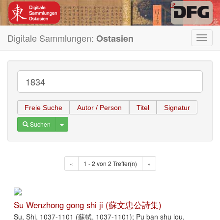
Digitale Sammlungen:
Ostasien
Toggl
navig
Freie Suche
Autor / Person
Titel
Signatur
Toggle Dropdown
Suchen
«
1 - 2 von 2 Treffer(n)
»
Su Wenzhong gong shi ji (蘇文忠公詩集)
Su, Shi, 1037-1101 (蘇軾, 1037-1101); Pu ban shu lou,