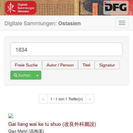
Digitale Sammlungen:
Ostasien
Toggl
navig
Freie Suche
Autor / Person
Titel
Signatur
Toggle Dropdown
Suchen
«
1 - 1 von 1 Treffer(n)
»
Gai liang wai ke tu shuo (改良外科圖說)
Gao Meixi (高梅溪)