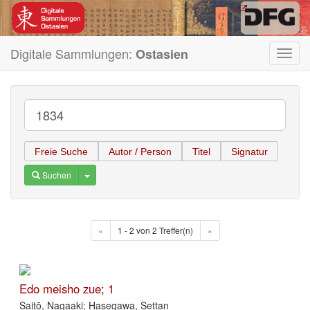
Digitale Sammlungen:
Ostasien
Toggl
navig
Freie Suche
Autor / Person
Titel
Signatur
Toggle Dropdown
Suchen
«
1 - 2 von 2 Treffer(n)
»
Edo meisho zue; 1
Saitō, Nagaaki; Hasegawa, Settan