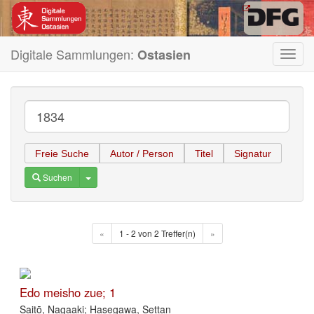
Digitale Sammlungen:
Ostasien
Toggl
navig
Freie Suche
Autor / Person
Titel
Signatur
Toggle Dropdown
Suchen
«
1 - 2 von 2 Treffer(n)
»
Edo meisho zue; 1
Saitō, Nagaaki; Hasegawa, Settan