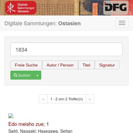
Digitale Sammlungen:
Ostasien
Toggl
navig
Freie Suche
Autor / Person
Titel
Signatur
Toggle Dropdown
Suchen
«
1 - 2 von 2 Treffer(n)
»
Edo meisho zue; 1
Saitō, Nagaaki; Hasegawa, Settan