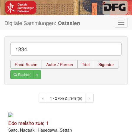
Digitale Sammlungen:
Ostasien
Toggl
navig
Freie Suche
Autor / Person
Titel
Signatur
Toggle Dropdown
Suchen
«
1 - 2 von 2 Treffer(n)
»
Edo meisho zue; 1
Saitō, Nagaaki; Hasegawa, Settan