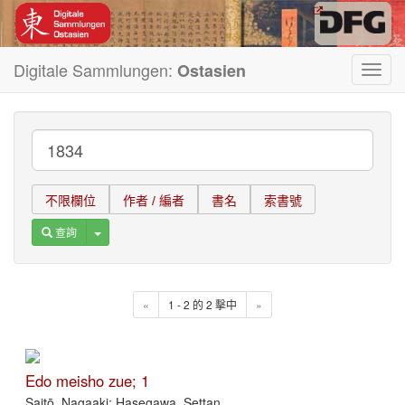
Digitale Sammlungen:
Ostasien
Toggl
navig
不限欄位
作者 / 編者
書名
索書號
Toggle Dropdown
查詢
«
1 - 2 的 2 擊中
»
Edo meisho zue; 1
Saitō, Nagaaki; Hasegawa, Settan