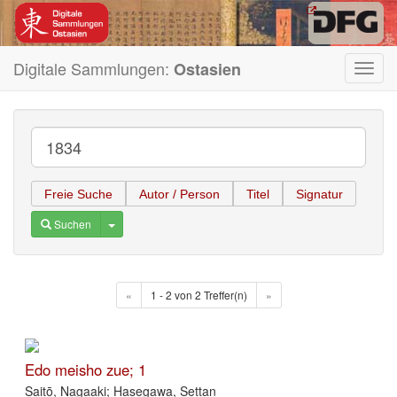
Digitale Sammlungen:
Ostasien
Toggl
navig
Freie Suche
Autor / Person
Titel
Signatur
Toggle Dropdown
Suchen
«
1 - 2 von 2 Treffer(n)
»
Edo meisho zue; 1
Saitō, Nagaaki; Hasegawa, Settan