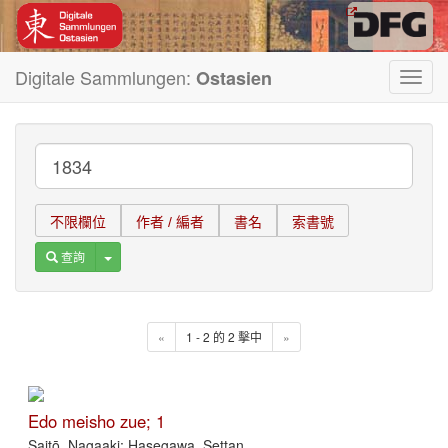
Digitale Sammlungen:
Ostasien
Toggl
navig
不限欄位
作者 / 編者
書名
索書號
Toggle Dropdown
查詢
«
1 - 2 的 2 擊中
»
Edo meisho zue; 1
Saitō, Nagaaki; Hasegawa, Settan