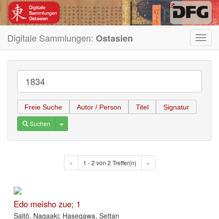
Digitale Sammlungen:
Ostasien
Toggl
navig
Freie Suche
Autor / Person
Titel
Signatur
Toggle Dropdown
Suchen
«
1 - 2 von 2 Treffer(n)
»
Edo meisho zue; 1
Saitō, Nagaaki; Hasegawa, Settan