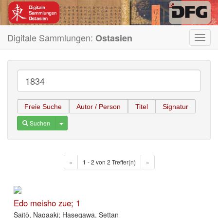
Digitale Sammlungen:
Ostasien
Toggl
navig
Freie Suche
Autor / Person
Titel
Signatur
Toggle Dropdown
Suchen
«
1 - 2 von 2 Treffer(n)
»
Edo meisho zue; 1
Saitō, Nagaaki; Hasegawa, Settan