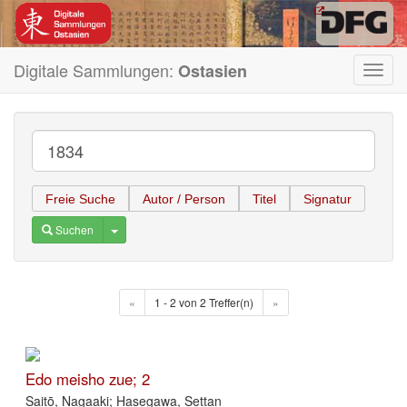
Digitale Sammlungen:
Ostasien
Toggl
navig
Freie Suche
Autor / Person
Titel
Signatur
Toggle Dropdown
Suchen
«
1 - 2 von 2 Treffer(n)
»
Edo meisho zue; 2
Saitō, Nagaaki; Hasegawa, Settan