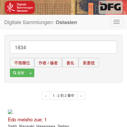
Digitale Sammlungen:
Ostasien
Toggl
navig
不限欄位
作者 / 編者
書名
索書號
Toggle Dropdown
查詢
«
1 - 2 的 2 擊中
»
Edo meisho zue; 1
Saitō, Nagaaki; Hasegawa, Settan