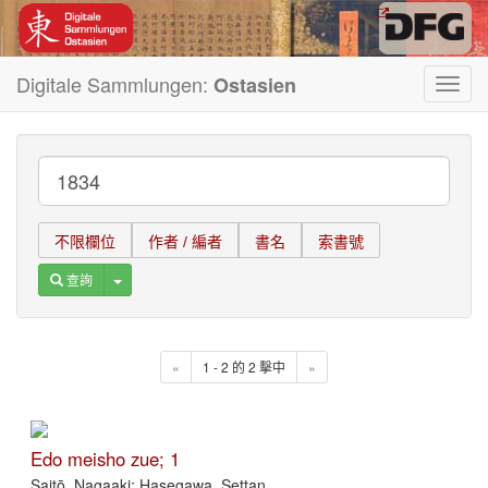
Digitale Sammlungen:
Ostasien
Toggl
navig
不限欄位
作者 / 編者
書名
索書號
Toggle Dropdown
查詢
«
1 - 2 的 2 擊中
»
Edo meisho zue; 1
Saitō, Nagaaki; Hasegawa, Settan