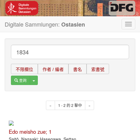
Digitale Sammlungen:
Ostasien
Toggl
navig
不限欄位
作者 / 編者
書名
索書號
Toggle Dropdown
查詢
«
1 - 2 的 2 擊中
»
Edo meisho zue; 1
Saitō, Nagaaki; Hasegawa, Settan