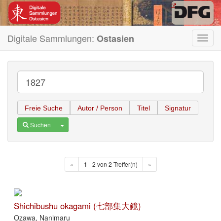
Digitale Sammlungen:
Ostasien
Toggl
navig
Freie Suche
Autor / Person
Titel
Signatur
Toggle Dropdown
Suchen
«
1 - 2 von 2 Treffer(n)
»
Shichibushu okagami (七部集大鏡)
Ozawa, Nanimaru