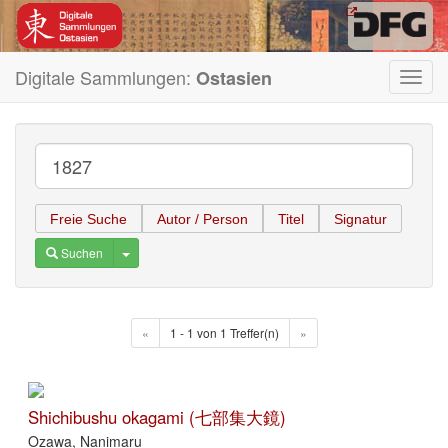
Digitale Sammlungen:
Ostasien
Toggl
navig
Freie Suche
Autor / Person
Titel
Signatur
Toggle Dropdown
Suchen
«
1 - 1 von 1 Treffer(n)
»
Shichibushu okagami (七部集大鏡)
Ozawa, Nanimaru