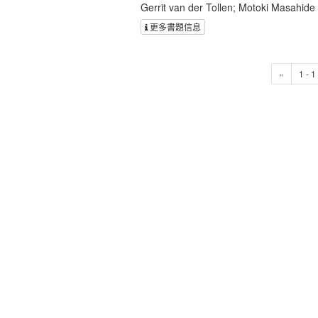
Gerrit van der Tollen; Motoki Masahide
更多書題信息
«
1 - 