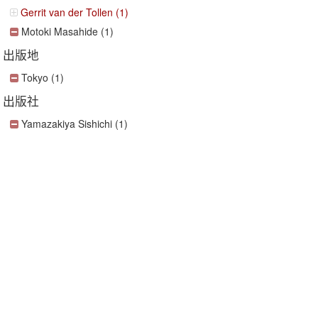
Gerrit van der Tollen (1)
Motoki Masahide (1)
出版地
Tokyo (1)
出版社
Yamazakiya Sishichi (1)