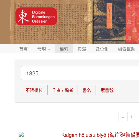
首頁
發現
檢索
典藏
數位化
檢索幫助
不限欄位
作者 / 編者
書名
索書號
«
1 - 
Kaigan hōjutsu biyō (海岸砲術備