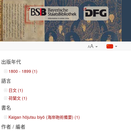
A
A
出版年代
1800 - 1899 (1)
語言
ropdown
日文 (1)
荷蘭文 (1)
書名
Kaigan hōjutsu biyō (海岸砲術備要) (1)
作者 / 編者