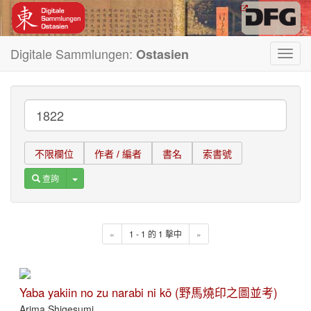
Digitale Sammlungen:
Ostasien
Toggl
navig
不限欄位
作者 / 編者
書名
索書號
Toggle Dropdown
查詢
«
1 - 1 的 1 擊中
»
Yaba yakiin no zu narabi ni kō (野馬燒印之圖並考)
Arima Shigesumi