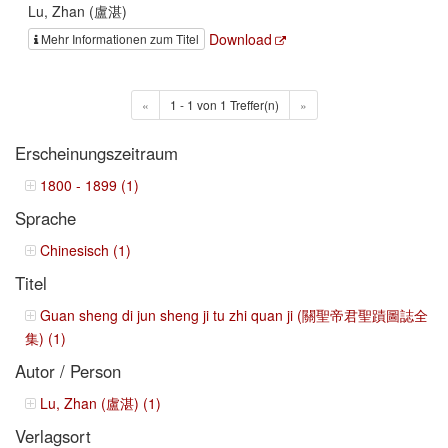
Lu, Zhan (盧湛)
Download
Mehr Informationen zum Titel
«
1 - 1 von 1 Treffer(n)
»
Erscheinungszeitraum
1800 - 1899 (1)
Sprache
Chinesisch (1)
Titel
Guan sheng di jun sheng ji tu zhi quan ji (關聖帝君聖蹟圖誌全
集) (1)
Autor / Person
Lu, Zhan (盧湛) (1)
Verlagsort