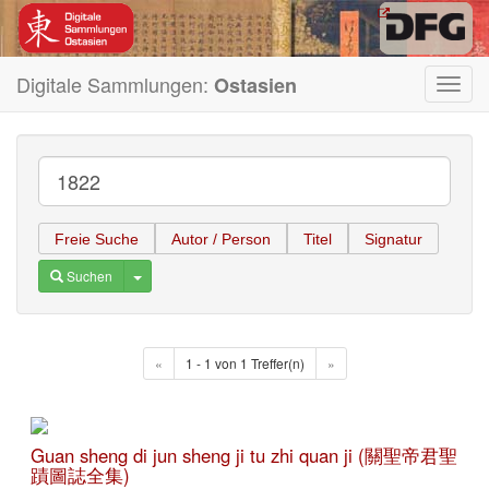
Digitale Sammlungen:
Ostasien
Toggl
navig
Freie Suche
Autor / Person
Titel
Signatur
Toggle Dropdown
Suchen
«
1 - 1 von 1 Treffer(n)
»
Guan sheng di jun sheng ji tu zhi quan ji (關聖帝君聖
蹟圖誌全集)