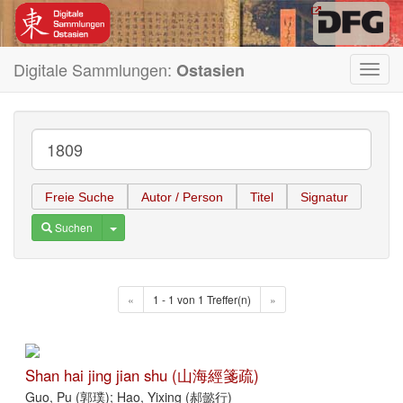
Digitale Sammlungen:
Ostasien
Toggl
navig
Freie Suche
Autor / Person
Titel
Signatur
Toggle Dropdown
Suchen
«
1 - 1 von 1 Treffer(n)
»
Shan hai jing jian shu (山海經箋疏)
Guo, Pu (郭璞); Hao, Yixing (郝懿行)