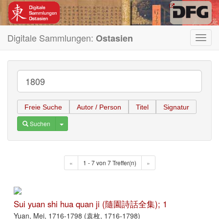
Digitale Sammlungen:
Ostasien
Toggl
navig
Freie Suche
Autor / Person
Titel
Signatur
Toggle Dropdown
Suchen
«
1 - 7 von 7 Treffer(n)
»
Sui yuan shi hua quan ji (隨園詩話全集); 1
Yuan, Mei, 1716-1798 (袁枚, 1716-1798)