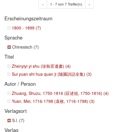
«
1 - 7 von 7 Treffer(n)
»
Erscheinungszeitraum
1800 - 1899 (7)
Sprache
Chinesisch (7)
Titel
Zhenyiyi yi shu (珍埶宧遺書) (4)
Sui yuan shi hua quan ji (隨園詩話全集) (3)
Autor / Person
Zhuang, Shuzu, 1750-1816 (莊述祖, 1750-1816) (4)
Yuan, Mei, 1716-1798 (袁枚, 1716-1798) (3)
Verlagsort
S.l. (7)
Verlag