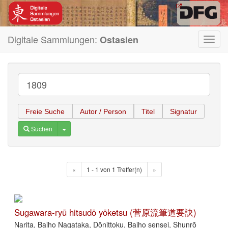
Digitale Sammlungen:
Ostasien
Toggl
navig
Freie Suche
Autor / Person
Titel
Signatur
Toggle Dropdown
Suchen
«
1 - 1 von 1 Treffer(n)
»
Sugawara-ryū hitsudō yōketsu (菅原流筆道要訣)
Narita, Baiho Nagataka, Dōnittoku, Baiho sensei, Shunrō