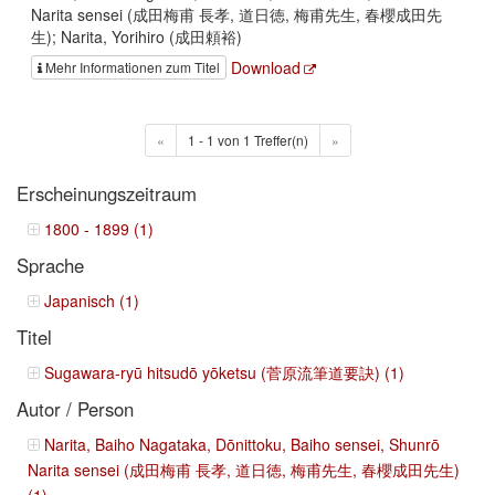
Narita sensei (成田梅甫 長孝, 道日徳, 梅甫先生, 春櫻成田先
生); Narita, Yorihiro (成田頼裕)
Download
Mehr Informationen zum Titel
«
1 - 1 von 1 Treffer(n)
»
Erscheinungszeitraum
1800 - 1899 (1)
Sprache
Japanisch (1)
Titel
Sugawara-ryū hitsudō yōketsu (菅原流筆道要訣) (1)
Autor / Person
Narita, Baiho Nagataka, Dōnittoku, Baiho sensei, Shunrō
Narita sensei (成田梅甫 長孝, 道日徳, 梅甫先生, 春櫻成田先生)
(1)