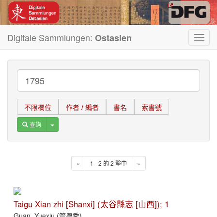
Digitale Sammlungen:
Ostasien
Toggl
navig
不限欄位
作者 / 編者
書名
索書號
Toggle Dropdown
查詢
«
1 - 2 的 2 擊中
»
Taigu Xian zhi [Shanxi] (太谷縣志 [山西]); 1
Guan, Yuexiu (管粤秀)