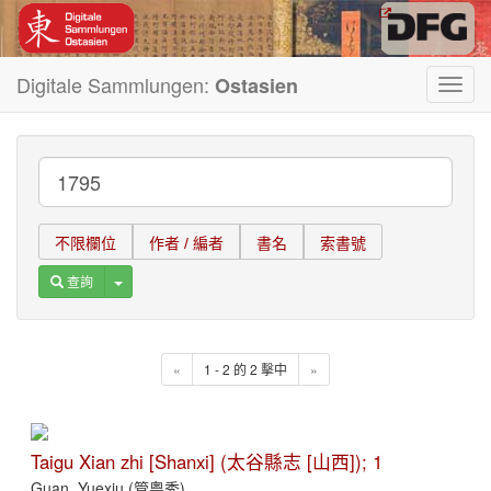
Digitale Sammlungen:
Ostasien
Toggl
navig
不限欄位
作者 / 編者
書名
索書號
Toggle Dropdown
查詢
«
1 - 2 的 2 擊中
»
Taigu Xian zhi [Shanxi] (太谷縣志 [山西]); 1
Guan, Yuexiu (管粤秀)