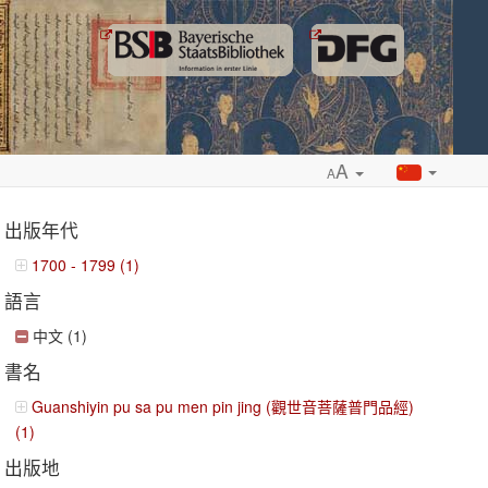
A
A
出版年代
1700 - 1799 (1)
語言
ropdown
中文 (1)
書名
Guanshiyin pu sa pu men pin jing (觀世音菩薩普門品經)
(1)
出版地