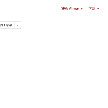
DFG-Viewer
下載
1 的 1 擊中
»