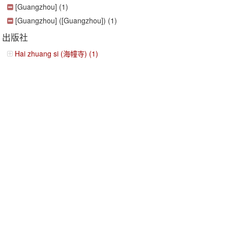
[Guangzhou] (1)
[Guangzhou] ([Guangzhou]) (1)
出版社
Hai zhuang si (海幢寺) (1)