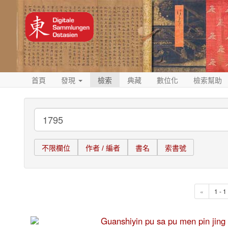
首頁
發現
檢索
典藏
數位化
檢索幫助
不限欄位
作者 / 編者
書名
索書號
«
1 - 
Guanshiyin pu sa pu men pi