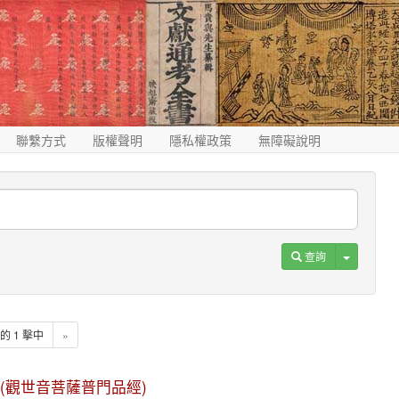
聯繫方式
版權聲明
隱私權政策
無障礙說明
Toggle D
查詢
1 的 1 擊中
»
n jing (觀世音菩薩普門品經)