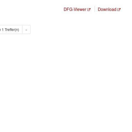
DFG-Viewer
Download
n 1 Treffer(n)
»