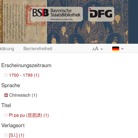
A
klärung
Barrierefreiheit
A
Erscheinungszeitraum
1700 - 1799 (1)
Sprache
ropdown
Chinesisch (1)
Titel
Pi pa pu (琵琶譜) (1)
Verlagsort
[S.l.] (1)