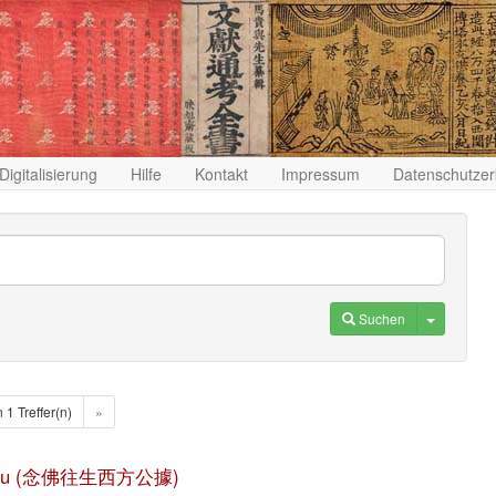
Digitalisierung
Hilfe
Kontakt
Impressum
Datenschutzer
Toggle D
Suchen
n 1 Treffer(n)
»
gong ju (念佛往生西方公據)