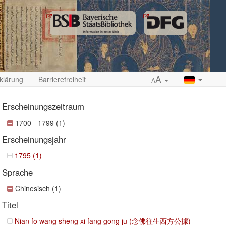
A
klärung
Barrierefreiheit
A
Erscheinungszeitraum
1700 - 1799 (1)
Erscheinungsjahr
ropdown
1795 (1)
Sprache
Chinesisch (1)
Titel
Nian fo wang sheng xi fang gong ju (念佛往生西方公據)