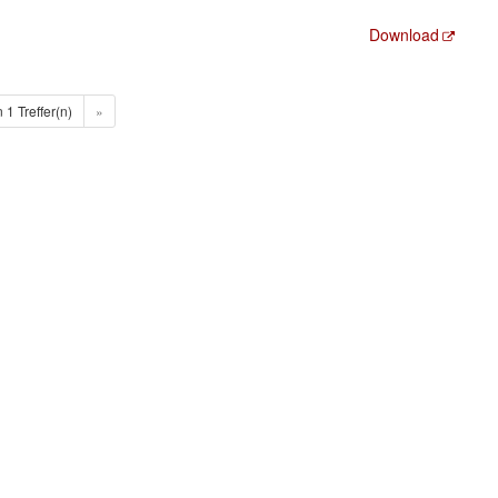
Download
n 1 Treffer(n)
»